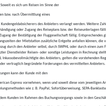
. Soweit es sich um Reisen im Sinne der
gen bzw. nach Übermittlung eines
Kundengeldabsicherers des Anbieters verlangt werden. Weitere Zahl
shändigung oder Zugang des Reiseplans bzw. der Reiseunterlagen fä
 Zugang der Bestätigung der Fluggesellschaft fällig. Entsprechendes 
ngszeiten der Mietstation zusätzliche Entgelte anfallen können, die
inzug durch den Anbieter selbst, durch SWPHL oder durch einen zum F
ter Dienstleister Reisen- oder sonstige Leistungen in Rechnung stel
L Inkassobevollmächtigte des Anbieters, gelten die vorstehenden Re
oder vertraglich begründete Forderungen des vermittelten Anbieters.
istungen kann der Kunde mit den
rican Express vornehmen, wenn und soweit diese vom jeweiligen Anb
ahlungsmethoden wie z. B. PayPal, Sofortüberweisung, SEPA-Banklast
n dem Kunden im Rahmen des Buchungsvorgangs sowie in den Geschäft