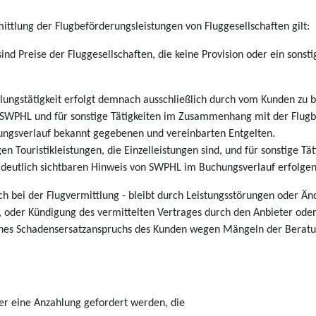
mittlung der Flugbeförderungsleistungen von Fluggesellschaften gilt:
d Preise der Fluggesellschaften, die keine Provision oder ein sonstige
ngstätigkeit erfolgt demnach ausschließlich durch vom Kunden zu b
n SWPHL und für sonstige Tätigkeiten im Zusammenhang mit der Flugbu
hungsverlauf bekannt gegebenen und vereinbarten Entgelten.
gen Touristikleistungen, die Einzelleistungen sind, und für sonstige T
 deutlich sichtbaren Hinweis von SWPHL im Buchungsverlauf erfolgen
ch bei der Flugvermittlung - bleibt durch Leistungsstörungen oder 
 oder Kündigung des vermittelten Vertrages durch den Anbieter oder d
nes Schadensersatzanspruchs des Kunden wegen Mängeln der Beratung
er eine Anzahlung gefordert werden, die