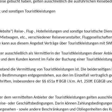
Reise gebucht haben, gelten ausschließlich die ausführlichen Reiseb
 und sonstigen Touristikleistungen
ebsite") Reise-, Flug-, Hotelleistungen und sonstige touristische D
 Mietwagen, etc., verschiedener Reiseveranstalter, Fluggesellschaften
kann aus diesem Angebot Verträge über Touristikleistungen mit SW
ter ausschließlich als Vermittlerin der Touristikleistungen dieser An
und dem Kunden kommt im Falle der Buchung einer Touristikleistung
tand die Vermittlung von Touristikleistungen ist. Die beiderseitige
e Bestimmungen entgegenstehen, aus den im Einzelfall vertraglich g
iften, insbesondere der §§ 651a ff BGB i.V.m. Art. 250ff. EGBGB und 
r dem vermittelten Anbieter der Touristikleistungen gelten ausschli
Reise- oder Geschäftsbedingungen. Darin können Zahlungsbedingungen
orgesehen - sowie andere Beschränkungen und Obliegenheiten des K