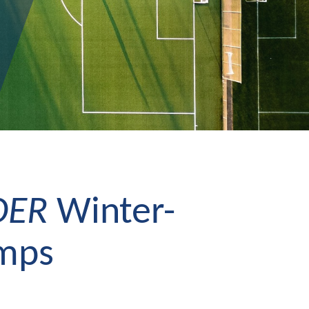
DER
Winter-
amps