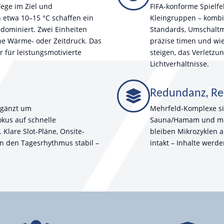
ege im Ziel und
FIFA-konforme Spielfel
 etwa 10–15 °C schaffen ein
Kleingruppen – kombin
 dominiert. Zwei Einheiten
Standards, Umschaltm
ohne Wärme- oder Zeitdruck. Das
präzise timen und wi
 für leistungsmotivierte
steigen, das Verletzu
Lichtverhältnisse.
Redundanz, Re
rgänzt um
Mehrfeld-Komplexe si
okus auf schnelle
Sauna/Hamam und mod
 Klare Slot-Pläne, Onsite-
bleiben Mikrozyklen 
en den Tagesrhythmus stabil –
intakt – Inhalte werd