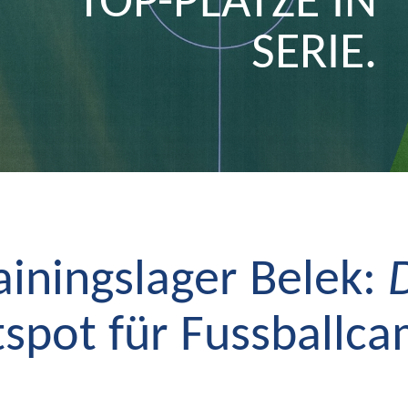
TOP-PLÄTZE IN
SERIE.
ainingslager Belek:
spot für Fussballc