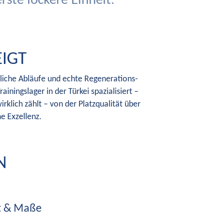
te lockere Einheit.
EIGT
sliche Abläufe und echte Regenerations-
ainingslager in der Türkei spazialisiert –
irklich zählt – von der Platzqualität über
e Exzellenz.
N
ht & Maße