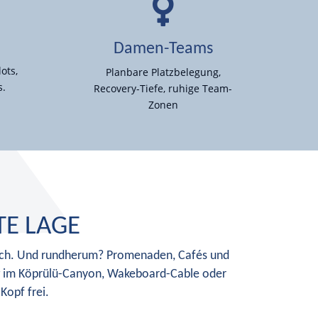
Damen-Teams
ots,
Planbare Platzbelegung,
s.
Recovery-Tiefe, ruhige Team-
Zonen
TE LAGE
slich. Und rundherum? Promenaden, Cafés und
ng im Köprülü-Canyon, Wakeboard-Cable oder
Kopf frei.