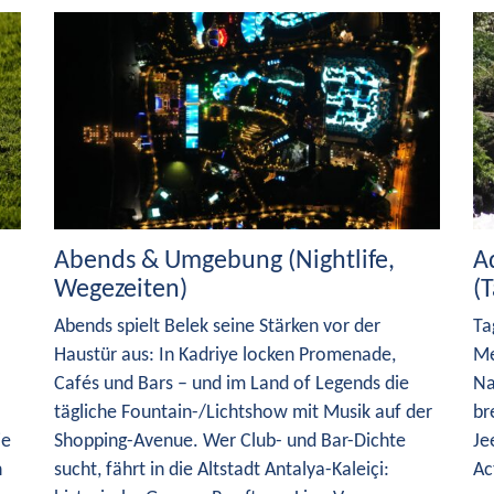
Abends & Umgebung (Nightlife,
A
Wegezeiten)
(
Abends spielt Belek seine Stärken vor der
Ta
Haustür aus: In Kadriye locken Promenade,
Me
Cafés und Bars – und im Land of Legends die
Na
tägliche Fountain-/Lichtshow mit Musik auf der
br
ie
Shopping-Avenue. Wer Club- und Bar-Dichte
Je
h
sucht, fährt in die Altstadt Antalya-Kaleiçi:
Ac