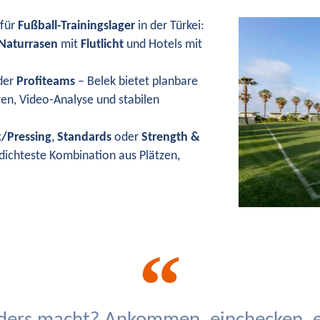
 für
Fußball-Trainingslager
in der Türkei:
Naturrasen
mit
Flutlicht
und Hotels mit
der
Profiteams
– Belek bietet planbare
ren, Video-Analyse und stabilen
k/Pressing
,
Standards
oder
Strength &
e dichteste Kombination aus Plätzen,