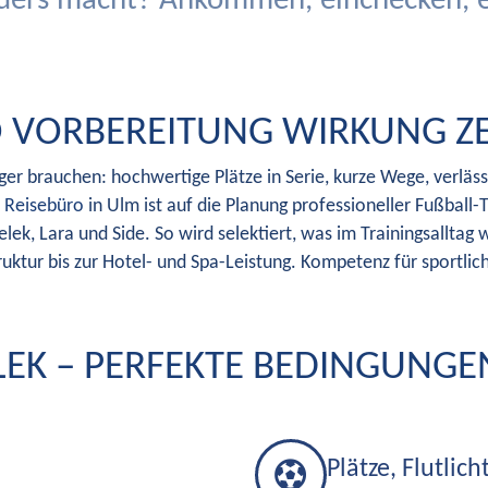
ders macht? Ankommen, einchecken, ers
WO VORBEREITUNG WIRKUNG Z
ger brauchen: hochwertige Plätze in Serie, kurze Wege, verläs
 Reisebüro
in Ulm ist auf die Planung professioneller Fußball-Tr
ek, Lara und Side. So wird selektiert, was im Trainingsalltag w
ruktur bis zur Hotel- und Spa-Leistung. Kompetenz für sportlich
LEK – PERFEKTE BEDINGUNGE
Plätze, Flutlic