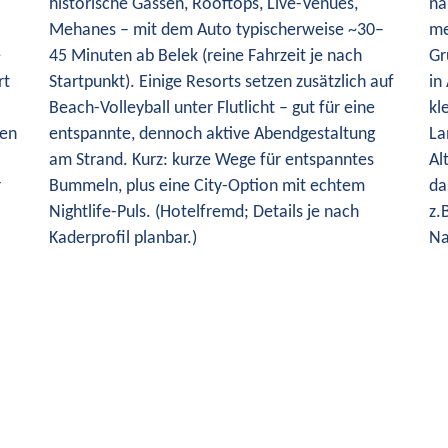
historische Gassen, Rooftops, Live-Venues,
na
Mehanes – mit dem Auto typischerweise ~30–
me
e
45 Minuten ab Belek (reine Fahrzeit je nach
Gr
rt
Startpunkt). Einige Resorts setzen zusätzlich auf
in
Beach-Volleyball unter Flutlicht – gut für eine
kl
gen
entspannte, dennoch aktive Abendgestaltung
La
am Strand. Kurz: kurze Wege für entspanntes
Al
r
Bummeln, plus eine City-Option mit echtem
da
Nightlife-Puls. (Hotelfremd; Details je nach
z.
Kaderprofil planbar.)
Na