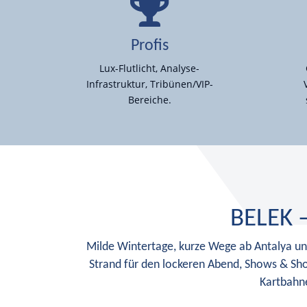
Profis
Lux-Flutlicht, Analyse-
Infrastruktur, Tribünen/VIP-
Bereiche.
BELEK 
Milde Wintertage, kurze Wege ab Antalya un
Strand für den lockeren Abend, Shows & Sh
Kartbahne