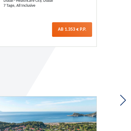
Linoperamata, Kreta
Algarve
7 Tage, All Inclusive
7 Tage, H
AB 1.008 € P.P.