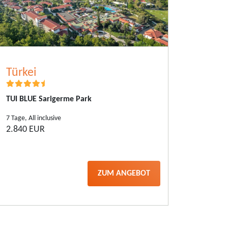
Türkei
Türke
TUI BLUE Sarigerme Park
TUI BLU
7 Tage, All inclusive
7 Tage, Al
2.840 EUR
1.748 
ZUM ANGEBOT