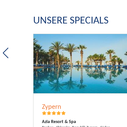
UNSERE SPECIALS
Malediven
LUX* South Ari Atoll