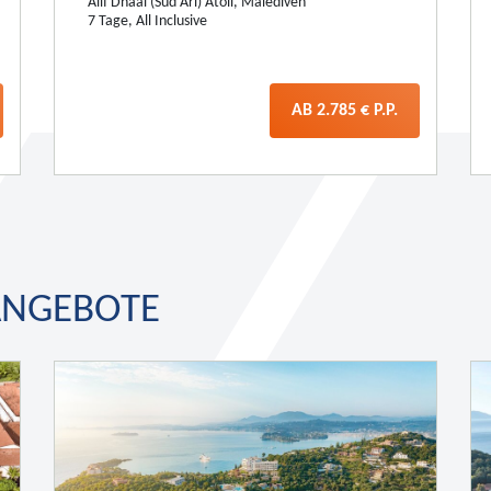
Dubai - Healthcare City, Dubai
7 Tage, All Inclusive
AB 1.353 € P.P.
ANGEBOTE