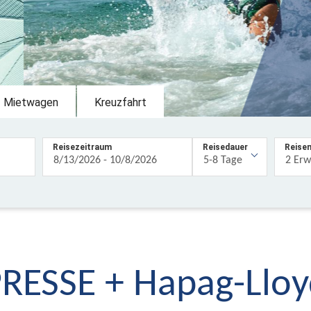
Mietwagen
Kreuzfahrt
Reisezeitraum
Reisedauer
Reise
ESSE + Hapag-Lloy